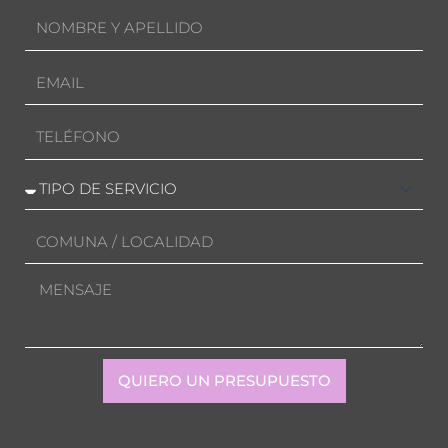
o
r
Nombre
k
a
-
m
f
Email
Teléfono
Servicio
solicitado
Comuna/Localidad
Mensaje
QUIERO UN PRESUPUESTO