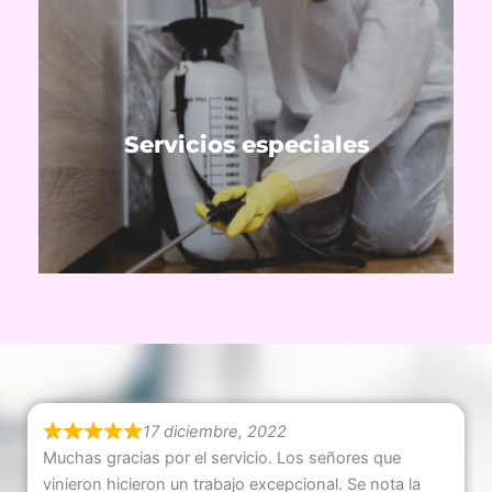
Ver servicios
plagas y satinización post covid.
Servicios especiales
Tratamiento de inundaciones, control de
17 diciembre, 2022
Muchas gracias por el servicio. Los señores que
vinieron hicieron un trabajo excepcional. Se nota la