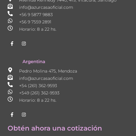
Avenida Kennedy 7440, 419, Vitacura, Santiago
info@azurcasaoficial.com
+56 9 5877 9883
+56 9 7559 2891
Horario: 8 a 22 hs.
F
I
a
n
c
s
e
t
b
a
Argentina
o
g
o
r
Pedro Molina 475, Mendoza
k
a
-
m
info@azurcasaoficial.com
f
+54 (261) 362-9593
+549 (261) 362-9593
Horario: 8 a 22 hs.
F
I
a
n
c
s
e
t
Obtén ahora una cotización
b
a
o
g