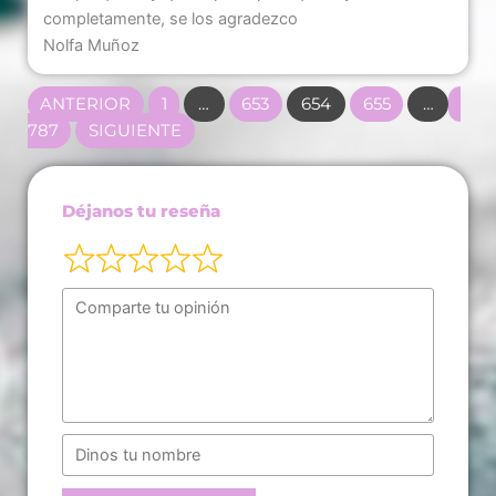
completamente, se los agradezco
Nolfa Muñoz
Navegación
PÁGINA
PÁGINA
PÁGINA
PÁGINA
PÁG
ANTERIOR
1
…
653
654
655
…
de
787
SIGUIENTE
las
reseñas
del
Déjanos tu reseña
sitio