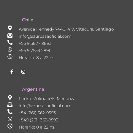
Chile
Avenida Kennedy 7440, 419, Vitacura, Santiago
info@azurcasaoficial.com
+56 9 5877 9883
+56 9 7559 2891
Horario: 8 a 22 hs.
F
I
a
n
c
s
e
t
b
a
Argentina
o
g
o
r
Pedro Molina 475, Mendoza
k
a
-
m
info@azurcasaoficial.com
f
+54 (261) 362-9593
+549 (261) 362-9593
Horario: 8 a 22 hs.