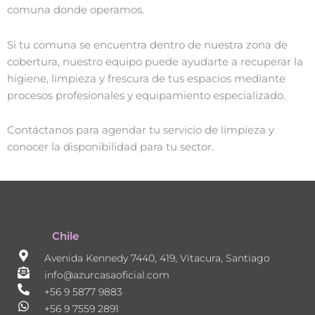
comuna donde operamos.
Si tu comuna se encuentra dentro de nuestra zona de
cobertura, nuestro equipo puede ayudarte a recuperar la
higiene, limpieza y frescura de tus espacios mediante
procesos profesionales y equipamiento especializado.
Contáctanos para agendar tu servicio de limpieza y
conocer la disponibilidad para tu sector.
Chile
Avenida Kennedy 7440, 419, Vitacura, Santiago
info@azurcasaoficial.com
+56 9 5877 9883
+56 9 7559 2891