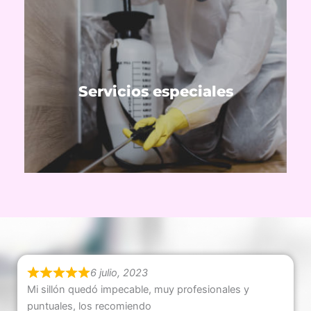
Ver servicios
plagas y satinización post covid.
Servicios especiales
Tratamiento de inundaciones, control de
6 julio, 2023
Mi sillón quedó impecable, muy profesionales y
puntuales, los recomiendo