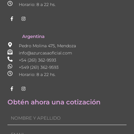
Horario: 8 a 22 hs.
F
I
a
n
c
s
e
t
b
a
Argentina
o
g
o
r
Pedro Molina 475, Mendoza
k
a
-
m
info@azurcasaoficial.com
f
+54 (261) 362-9593
+549 (261) 362-9593
Horario: 8 a 22 hs.
F
I
a
n
c
s
e
t
Obtén ahora una cotización
b
a
o
g
o
r
Nombre
k
a
-
m
f
Email