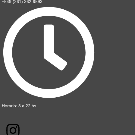
+549 (261) 362-9593
Horario: 8 a 22 hs.
F
I