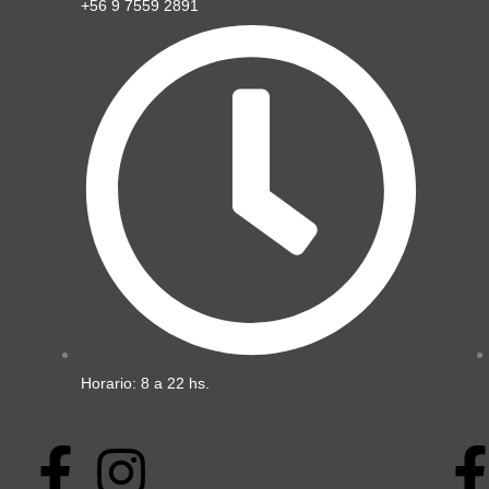
+56 9 7559 2891
Horario: 8 a 22 hs.
F
I