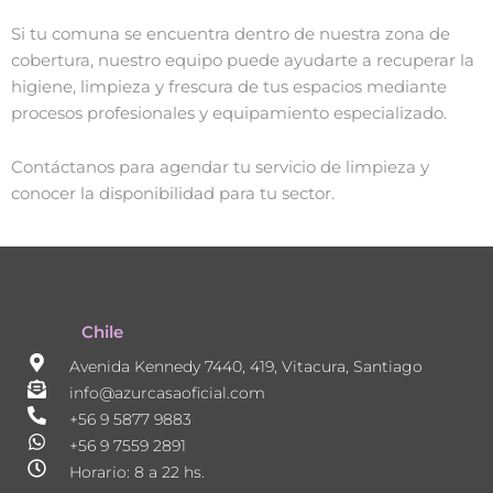
Si tu comuna se encuentra dentro de nuestra zona de
cobertura, nuestro equipo puede ayudarte a recuperar la
higiene, limpieza y frescura de tus espacios mediante
procesos profesionales y equipamiento especializado.
Contáctanos para agendar tu servicio de limpieza y
conocer la disponibilidad para tu sector.
Chile
Avenida Kennedy 7440, 419, Vitacura, Santiago
info@azurcasaoficial.com
+56 9 5877 9883
+56 9 7559 2891
Horario: 8 a 22 hs.