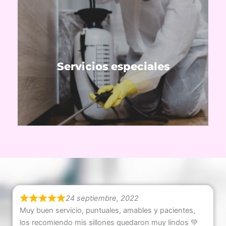
Ver servicios
plagas y satinización post covid.
Servicios especiales
Tratamiento de inundaciones, control de
24 septiembre, 2022
Muy buen servicio, puntuales, amables y pacientes,
los recomiendo mis sillones quedaron muy lindos 💚