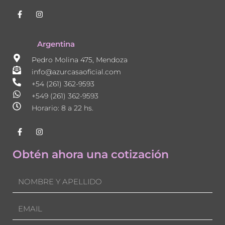
F
I
a
n
c
s
e
t
b
a
Argentina
o
g
o
r
Pedro Molina 475, Mendoza
k
a
-
m
info@azurcasaoficial.com
f
+54 (261) 362-9593
+549 (261) 362-9593
Horario: 8 a 22 hs.
F
I
a
n
c
s
e
t
Obtén ahora una cotización
b
a
o
g
o
r
Nombre
k
a
-
m
f
Email