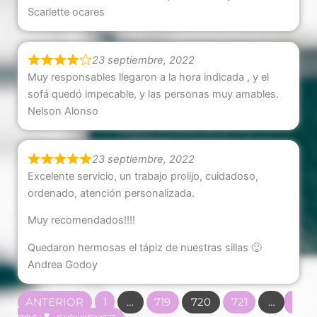
Scarlette ocares
23 septiembre, 2022
Muy responsables llegaron a la hora indicada , y el
sofá quedó impecable, y las personas muy amables.
Nelson Alonso
23 septiembre, 2022
Excelente servicio, un trabajo prolijo, cuidadoso,
ordenado, atención personalizada.
Muy recomendados!!!!
Quedaron hermosas el tápiz de nuestras sillas 🙂
Andrea Godoy
Navegación
PÁGINA
PÁGINA
PÁGINA
PÁGINA
PÁG
ANTERIOR
1
…
719
720
721
…